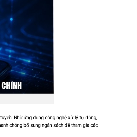
 tuyến. Nhờ ứng dụng công nghệ xử lý tự động,
 nhanh chóng bổ sung ngân sách để tham gia các