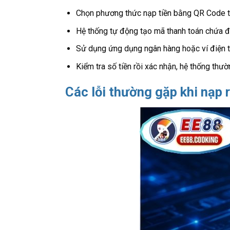
Chọn phương thức nạp tiền bằng QR Code tr
Hệ thống tự động tạo mã thanh toán chứa đầ
Sử dụng ứng dụng ngân hàng hoặc ví điện t
Kiểm tra số tiền rồi xác nhận, hệ thống thư
Các lỗi thường gặp khi nạp 