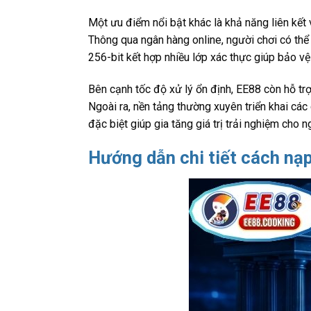
Một ưu điểm nổi bật khác là khả năng liên kế
Thông qua ngân hàng online, người chơi có th
256-bit kết hợp nhiều lớp xác thực giúp bảo vệ 
Bên cạnh tốc độ xử lý ổn định, EE88 còn hỗ tr
Ngoài ra, nền tảng thường xuyên triển khai các
đặc biệt giúp gia tăng giá trị trải nghiệm cho n
Hướng dẫn chi tiết cách nạp