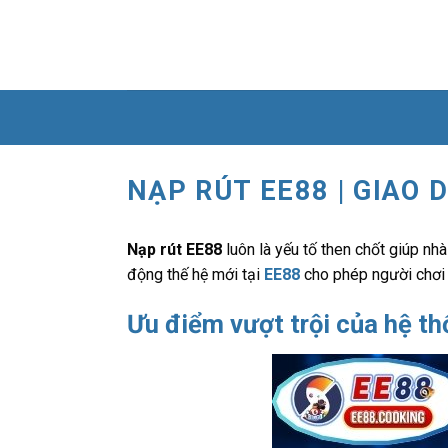
Chuyển
đến
nội
dung
NẠP RÚT EE88 | GIAO 
Nạp rút
EE88
luôn là yếu tố then chốt giúp nh
động thế hệ mới tại
EE88
cho phép người chơi t
Ưu điểm vượt trội của hệ th