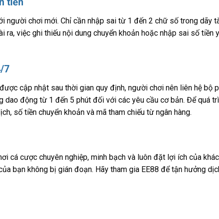
n tiền
ới người chơi mới. Chỉ cần nhập sai từ 1 đến 2 chữ số trong dãy t
oài ra, việc ghi thiếu nội dung chuyển khoản hoặc nhập sai số tiề
4/7
 được cập nhật sau thời gian quy định, người chơi nên liên hệ b
g dao động từ 1 đến 5 phút đối với các yêu cầu cơ bản. Để quá trì
 dịch, số tiền chuyển khoản và mã tham chiếu từ ngân hàng.
ơi cá cược chuyên nghiệp, minh bạch và luôn đặt lợi ích của khách
rí của bạn không bị gián đoạn. Hãy tham gia EE88 để tận hưởng dị