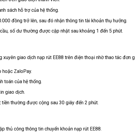
h sách hỗ trợ của hệ thống.
.000 đồng trở lên, sau đó nhận thông tin tài khoản thụ hưởng.
cầu, số dư thường được cập nhật sau khoảng 1 đến 5 phút.
 xuyên giao dịch nạp rút EE88 trên điện thoại nhờ thao tác đơn g
o hoặc ZaloPay.
 toán của hệ thống.
n giao dịch.
 tiền thường được cộng sau 30 giây đến 2 phút.
ập thủ công thông tin chuyển khoản nạp rút EE88.