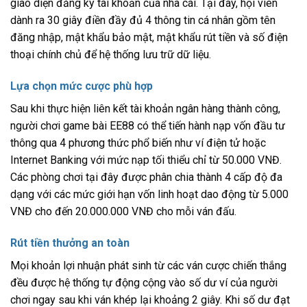
giao diện đăng ký tài khoản của nhà cái. Tại đây, hội viên
dành ra 30 giây điền đầy đủ 4 thông tin cá nhân gồm tên
đăng nhập, mật khẩu bảo mật, mật khẩu rút tiền và số điện
thoại chính chủ để hệ thống lưu trữ dữ liệu.
Lựa chọn mức cược phù hợp
Sau khi thực hiện liên kết tài khoản ngân hàng thành công,
người chơi game bài EE88 có thể tiến hành nạp vốn đầu tư
thông qua 4 phương thức phổ biến như ví điện tử hoặc
Internet Banking với mức nạp tối thiểu chỉ từ 50.000 VNĐ.
Các phòng chơi tại đây được phân chia thành 4 cấp độ đa
dạng với các mức giới hạn vốn linh hoạt dao động từ 5.000
VNĐ cho đến 20.000.000 VNĐ cho mỗi ván đấu.
Rút tiền thưởng an toàn
Mọi khoản lợi nhuận phát sinh từ các ván cược chiến thắng
đều được hệ thống tự động cộng vào số dư ví của người
chơi ngay sau khi ván khép lại khoảng 2 giây. Khi số dư đạt