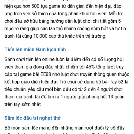
hiện qua hơn 500 tựa game từ dân gian đến hiện đại, đáp
ứng trọn vẹn sở thích của từng phân khúc hội viên. Mỗi trò
chơi đều sở hữu bảng hướng dẫn luật chơi chi tiết gồm 5
mục rõ ràng giúp các tân thủ nhanh chóng nắm bắt và tự tin
tranh tài cùng 10.000 cao thủ khác trên thị trường.
Tiến lên miền Nam kịch tính
Sảnh chơi tiến lên online luôn là điểm đến có số lượng hội
viên tham gia đông đảo nhất, chiếm tới 45% tổng lượt truy
cập tại game bài EE88 nhờ luật chơi truyền thống quen thuộc
kết hợp giao diện hiện đại. Trò chơi sử dụng bộ bài Tây 52 lá
tiêu chuẩn, yêu cầu mỗi bàn đấu có từ 2 đến 4 người chơi
tham gia tranh tài để tìm ra 1 người giải phóng hết 13 quân
trên tay sớm nhất.
Sâm lốc đấu trí nghẹt thở
Bộ môn sâm lốc mang đến những màn rượt đuổi tỷ số đầy