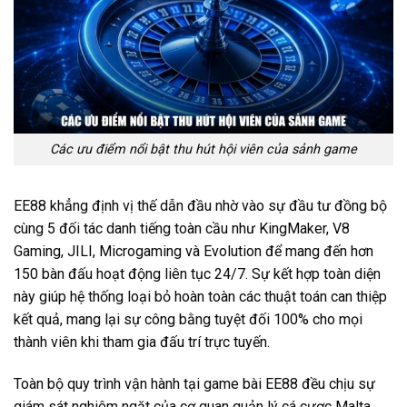
Các ưu điểm nổi bật thu hút hội viên của sảnh game
EE88 khẳng định vị thế dẫn đầu nhờ vào sự đầu tư đồng bộ
cùng 5 đối tác danh tiếng toàn cầu như KingMaker, V8
Gaming, JILI, Microgaming và Evolution để mang đến hơn
150 bàn đấu hoạt động liên tục 24/7. Sự kết hợp toàn diện
này giúp hệ thống loại bỏ hoàn toàn các thuật toán can thiệp
kết quả, mang lại sự công bằng tuyệt đối 100% cho mọi
thành viên khi tham gia đấu trí trực tuyến.
Toàn bộ quy trình vận hành tại game bài EE88 đều chịu sự
giám sát nghiêm ngặt của cơ quan quản lý cá cược Malta