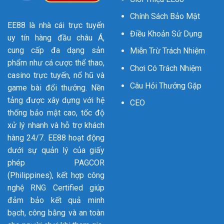
Chính Sách Bảo Mật
EE88 là nhà cái trực tuyến
Điều Khoản Sử Dụng
uy tín hàng đầu châu Á,
cung cấp đa dạng sản
Miễn Trừ Trách Nhiệm
phẩm như cá cược thể thao,
Chơi Có Trách Nhiệm
casino trực tuyến, nổ hũ và
Câu Hỏi Thưởng Gặp
game bài đổi thưởng. Nền
tảng được xây dựng với hệ
CEO
thống bảo mật cao, tốc độ
xử lý nhanh và hỗ trợ khách
hàng 24/7. EE88 hoạt động
dưới sự quản lý của giấy
phép PAGCOR
(Philippines), kết hợp công
nghệ RNG Certified giúp
đảm bảo kết quả minh
bạch, công bằng và an toàn