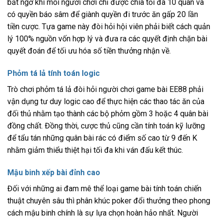
bất ngờ khi mỗi người chơi chỉ được chia tối đa 10 quân và
có quyền báo sâm để giành quyền đi trước ăn gấp 20 lần
tiền cược. Tựa game này đòi hỏi hội viên phải biết cách quản
lý 100% nguồn vốn hợp lý và đưa ra các quyết định chặn bài
quyết đoán để tối ưu hóa số tiền thưởng nhận về.
Phỏm tá lả tính toán logic
Trò chơi phỏm tá lả đòi hỏi người chơi game bài EE88 phải
vận dụng tư duy logic cao để thực hiện các thao tác ăn của
đối thủ nhằm tạo thành các bộ phỏm gồm 3 hoặc 4 quân bài
đồng chất. Đồng thời, cược thủ cũng cần tính toán kỹ lưỡng
để tẩu tán những quân bài rác có điểm số cao từ 9 đến K
nhằm giảm thiểu thiệt hại tối đa khi ván đấu kết thúc.
Mậu binh xếp bài đỉnh cao
Đối với những ai đam mê thể loại game bài tính toán chiến
thuật chuyên sâu thì phân khúc poker đổi thưởng theo phong
cách mậu binh chính là sự lựa chọn hoàn hảo nhất. Người