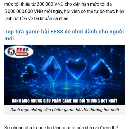
mức tối thiểu từ 200.000 VNĐ cho đến hạn mức tối đa
5.000.000.000 VNĐ mỗi ngày, hội viên có thể tự do thực hiện
lệnh rút tiền về tài khoản cá nhân.
Top tựa game bài EE88 dễ chơi dành cho người
mới
Danh mục những siêu phẩm game bài đổi thưởng hot nhất
Sự phong phú trong kho tàng giải trí của nhà cái được thể