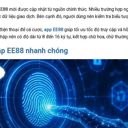
k EE88 mới được cập nhật từ nguồn chính thức. Nhiều trường hợp
 dữ liệu giao dịch. Bên cạnh đó, người dùng nên kiểm tra biểu tư
điện thoại để cá cược,
app EE88
giúp tối ưu tốc độ truy cập và hỗ
hập nên có độ dài từ 8 đến 16 ký tự, kết hợp chữ hoa, chữ thườ
ập EE88 nhanh chóng