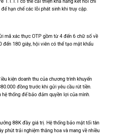
 1.1.1.1 có thể cải thiện khả năng kết nối chỉ
để hạn chế các lỗi phát sinh khi truy cập.
gửi mã xác thực OTP gồm từ 4 đến 6 chữ số về
0 đến 180 giây, hội viên có thể tạo mật khẩu
iều kiện doanh thu của chương trình khuyến
880.000 đồng trước khi gửi yêu cầu rút tiền.
ên hệ thống để bảo đảm quyền lợi của mình.
hưởng 88K đầy giá trị. Hệ thống bảo mật tối tân
y phút trải nghiệm thăng hoa và mang về nhiều