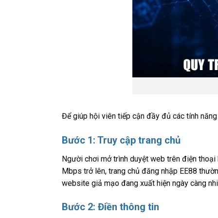
Để giúp hội viên tiếp cận đầy đủ các tính năng 
Bước 1: Truy cập trang chủ
Người chơi mở trình duyệt web trên điện thoại 
Mbps trở lên, trang chủ đăng nhập EE88 thường 
website giả mạo đang xuất hiện ngày càng nhiề
Bước 2: Điền thông tin