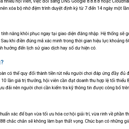
 nhiều hội viên, việc đổi sang DNS Google 8.8.8.8 hoặc Cloudflare
 nên xóa bộ nhớ đệm trình duyệt định kỳ từ 7 đến 14 ngày một lần 
 tính năng khôi phục ngay tại giao diện đăng nhập. Hệ thống sẽ 
 Sau khi điền đúng mã xác minh trong thời gian hiệu lực khoảng 6
h hưởng đến lịch sử giao dịch hay số dư hiện có.
g?
n có thể quy đổi thành tiền rút nếu người chơi đáp ứng đầy đủ đ
0 lần giá trị thưởng, hội viên cần đạt doanh thu hợp lệ tối thiểu 
 ưu đãi nên người chơi cần kiểm tra kỹ thông tin được công bố tr
uẩn xác để bạn vừa tối ưu hóa cơ hội giải trí, vừa rinh về phần t
88 chắc chắn sẽ không làm bạn thất vọng. Chúc bạn có những giâ