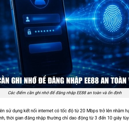
Các điểm cần ghi nhớ để đăng nhập EE88 an toàn và ổn định
 nên sử dụng kết nối internet có tốc độ từ 20 Mbps trở lên nhằm h
nh, thời gian đăng nhập thường chỉ dao động từ 3 đến 10 giây tùy 