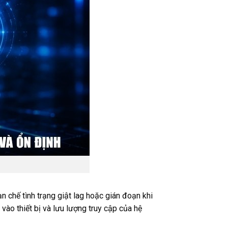
ạn chế tình trạng giật lag hoặc gián đoạn khi
vào thiết bị và lưu lượng truy cập của hệ