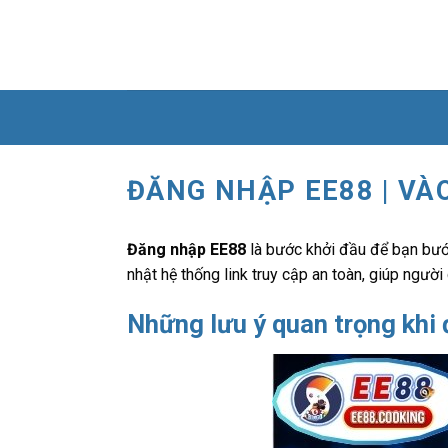
Chuyển
đến
nội
dung
ĐĂNG NHẬP EE88 | VÀ
Đăng nhập EE88
là bước khởi đầu để bạn bước
nhật hệ thống link truy cập an toàn, giúp ngườ
Những lưu ý quan trọng khi