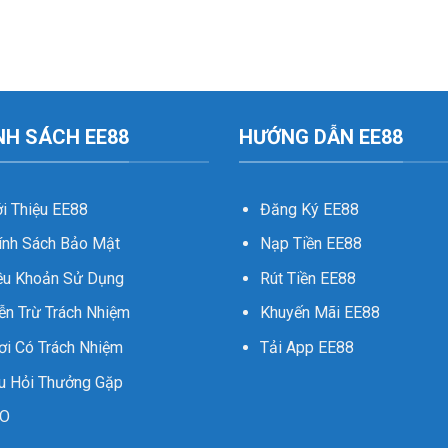
NH SÁCH EE88
HƯỚNG DẪN EE88
ới Thiệu EE88
Đăng Ký EE88
ính Sách Bảo Mật
Nạp Tiền EE88
ều Khoản Sử Dụng
Rút Tiền EE88
ễn Trừ Trách Nhiệm
Khuyến Mãi EE88
ơi Có Trách Nhiệm
Tải App EE88
u Hỏi Thưởng Gặp
O